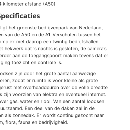
4 kilometer afstand (A50)
Specificaties
igt het groenste bedrijvenpark van Nederland,
n van de A50 en de A1. Verscholen tussen het
complex met daarop een twintig bedrijfshallen
t hekwerk dat ‘s nachts is gesloten, de camera’s
erder aan de toegangspoort maken tevens dat er
ging toezicht en controle is.
oodsen zijn door het grote aantal aanwezige
en, zodat er ruimte is voor kleine als grote
gerust met overheaddeuren over de volle breedte
s zijn voorzien van elektra en eventueel internet.
ver gas, water en riool. Van een aantal loodsen
duurzaamd. Een deel van de daken zal in de
en als zonnedak. Er wordt continu gezocht naar
 flora, fauna en bedrijvigheid.