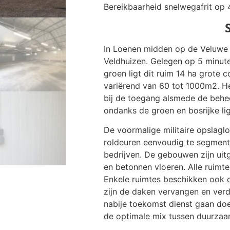
Bereikbaarheid snelwegafrit op 
In Loenen midden op de Veluwe l
Veldhuizen. Gelegen op 5 minute
groen ligt dit ruim 14 ha grote 
variërend van 60 tot 1000m2. He
bij de toegang alsmede de behe
ondanks de groen en bosrijke lig
De voormalige militaire opslagl
roldeuren eenvoudig te segmenter
bedrijven. De gebouwen zijn uit
en betonnen vloeren. Alle ruimte
Enkele ruimtes beschikken ook o
zijn de daken vervangen en ver
nabije toekomst dienst gaan do
de optimale mix tussen duurzaam,