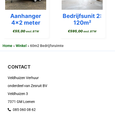
Aanhanger
Bedrijfsunit 2:
4×2 meter
120m²
€
55,00
€
595,00
excl. BTW
excl. BTW
Home
»
Winkel
»
60m2 Bedrijfsruimte
CONTACT
Veldhuizen Verhuur
onderdeel van Zesruit BV
Veldhuizen 3
7371 GM Loenen
085 060 08 62