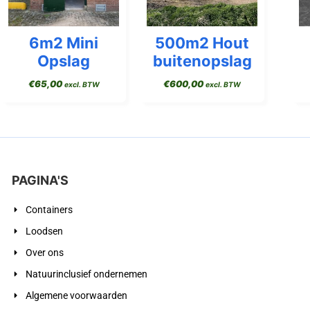
6m2 Mini
500m2 Hout
Opslag
buitenopslag
€
65,00
€
600,00
excl. BTW
excl. BTW
PAGINA'S
Containers
Loodsen
Over ons
Natuurinclusief ondernemen
Algemene voorwaarden